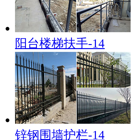
阳台楼梯扶手-14
锌钢围墙护栏-14