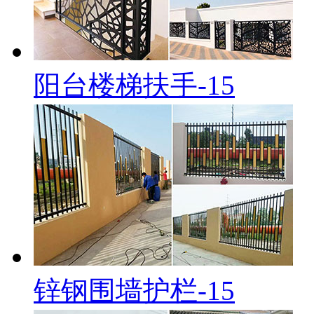
阳台楼梯扶手-15
锌钢围墙护栏-15