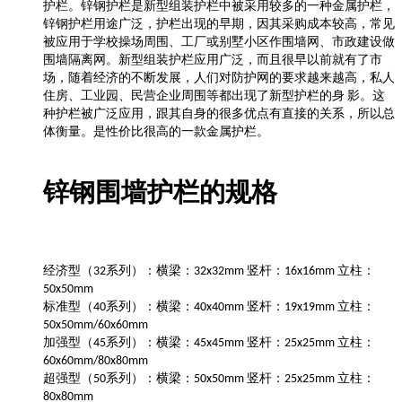
护栏。锌钢护栏是新型组装护栏中被采用较多的一种金属护栏，
锌钢护栏用途广泛，护栏出现的早期，因其采购成本较高，常见
被应用于学校操场周围、工厂或别墅小区作围墙网、市政建设做
围墙隔离网。新型组装护栏应用广泛，而且很早以前就有了市
场，随着经济的不断发展，人们对防护网的要求越来越高，私人
住房、工业园、民营企业周围等都出现了新型护栏的身
影。这
种护栏被广泛应用，跟其自身的很多优点有直接的关系，所以总
体衡量。是性价比很高的一款金属护栏。
锌钢围墙护栏的规格
经济型（
系列）：横梁：
竖杆：
立柱：
32
32x32mm
16x16mm
50x50mm
标准型（
系列）：横梁：
竖杆：
立柱：
40
40x40mm
19x19mm
50x50mm/60x60mm
加强型（
系列）：横梁：
竖杆：
立柱：
45
45x45mm
25x25mm
60x60mm/80x80mm
超强型（
系列）：横梁：
竖杆：
立柱：
50
50x50mm
25x25mm
80x80mm